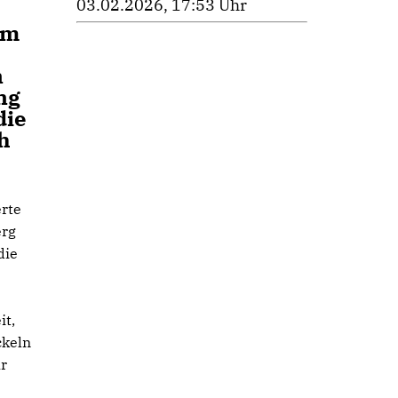
03.02.2026, 17:53 Uhr
am
n
ng
die
h
rte
erg
die
it,
ckeln
ür