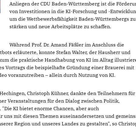
Anliegen der CDU Baden-Württemberg ist die Förderu
von Investitionen in die KI-Forschung und -Entwicklun
um die Wettbewerbsfähigkeit Baden-Württembergs zu
stärken und neue Arbeitsplätze zu schaffen.
Während Prof. Dr. Amand Fäßler im Anschluss die
bots erläuterte, konnte Stefan Walter, der Hausherr und
um die praktische Handhabung von KI im Alltag illustrier
es Vortrags die beispielhafte Gründung einer Brauerei mit
eo voranzutreiben – allein durch Nutzung von KI.
Hechingen, Christoph Kühner, dankte den Teilnehmern für 
r Veranstaltungen für den Dialog zwischen Politik,
. "Die KI bietet enorme Chancen, aber auch
 wir uns mit diesen Themen auseinandersetzen und gemein
erer Region und unseres Landes zu gestalten", so Christ