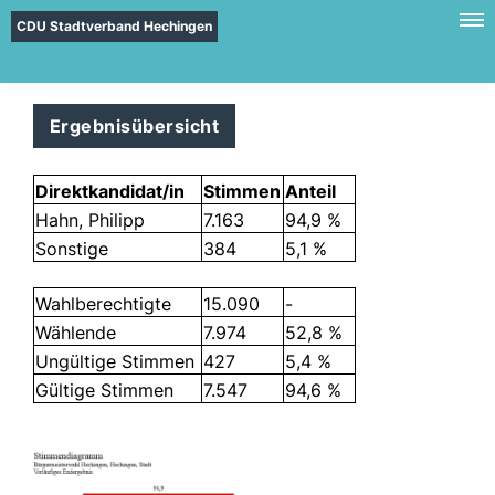
CDU Stadtverband Hechingen
Ergebnisübersicht
Direktkandidat/in
Stimmen
Anteil
Hahn, Philipp
7.163
94,9 %
Sonstige
384
5,1 %
Wahlberechtigte
15.090
-
Wählende
7.974
52,8 %
Ungültige Stimmen
427
5,4 %
Gültige Stimmen
7.547
94,6 %